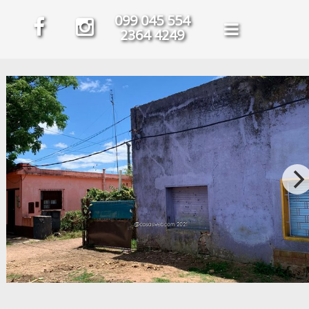
099 045 554
2364 4249