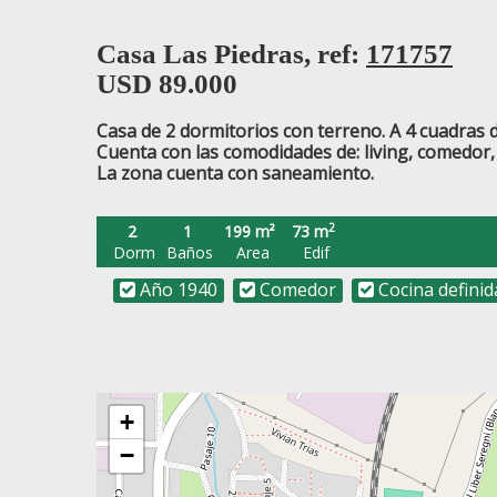
Casa Las Piedras, ref:
171757
USD
89.000
Casa de 2 dormitorios con terreno. A 4 cuadras d
Cuenta con las comodidades de: living, comedor,
La zona cuenta con saneamiento.
2
2
1
199 m²
73 m
Dorm
Baños
Area
Edif
Año 1940
Comedor
Cocina definid
+
−